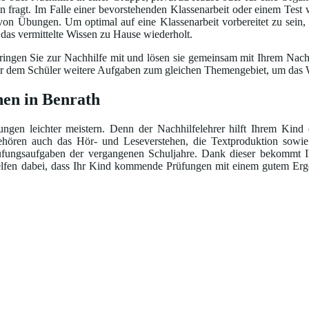
fragt. Im Falle einer bevorstehenden Klassenarbeit oder einem Test w
 von Übungen. Um optimal auf eine Klassenarbeit vorbereitet zu sein,
d das vermittelte Wissen zu Hause wiederholt.
ingen Sie zur Nachhilfe mit und lösen sie gemeinsam mit Ihrem Nachhi
bt er dem Schüler weitere Aufgaben zum gleichen Themengebiet, um das W
nen in Benrath
gen leichter meistern. Denn der Nachhilfelehrer hilft Ihrem Kind 
ren auch das Hör- und Leseverstehen, die Textproduktion sowie d
ungsaufgaben der vergangenen Schuljahre. Dank dieser bekommt Ih
helfen dabei, dass Ihr Kind kommende Prüfungen mit einem gutem Erge