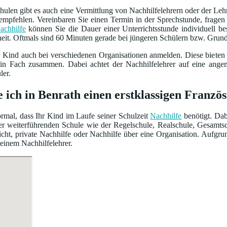
ulen gibt es auch eine Vermittlung von Nachhilfelehrern oder der Leh
empfehlen. Vereinbaren Sie einen Termin in der Sprechstunde, frage
achhilfe
können Sie die Dauer einer Unterrichtsstunde individuell 
heit. Oftmals sind 60 Minuten gerade bei jüngeren Schülern bzw. Grun
r Kind auch bei verschiedenen Organisationen anmelden. Diese bieten
ein Fach zusammen. Dabei achtet der Nachhilfelehrer auf eine ang
ler.
e ich in Benrath einen erstklassigen Franzö
normal, dass Ihr Kind im Laufe seiner Schulzeit
Nachhilfe
benötigt. Dab
iner weiterführenden Schule wie der Regelschule, Realschule, Gesamt
cht, private Nachhilfe oder Nachhilfe über eine Organisation. Aufgru
 einem Nachhilfelehrer.