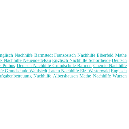
nglisch Nachhilfe Barmstedt
Französisch Nachhilfe Elberfeld
Mathe
k Nachhilfe Neuendettelsau
Englisch Nachhilfe Schorfheide
Deutsch
e Putbus
Deutsch Nachhilfe Grundschule Barmen
Chemie Nachhilfe
fe Grundschule Wahlstedt
Latein Nachhilfe Elz, Westerwald
Englisch
fgabenbetreuung Nachhilfe Albershausen
Mathe Nachhilfe Wurzen