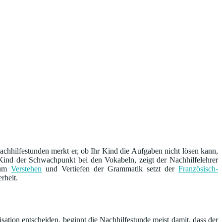
chhilfestunden merkt er, ob Ihr Kind die Aufgaben nicht lösen kann,
m Kind der Schwachpunkt bei den Vokabeln, zeigt der Nachhilfelehrer
 Zum
Verstehen
und Vertiefen der Grammatik setzt der
Französisch-
rheit.
sation entscheiden, beginnt die Nachhilfestunde meist damit, dass der