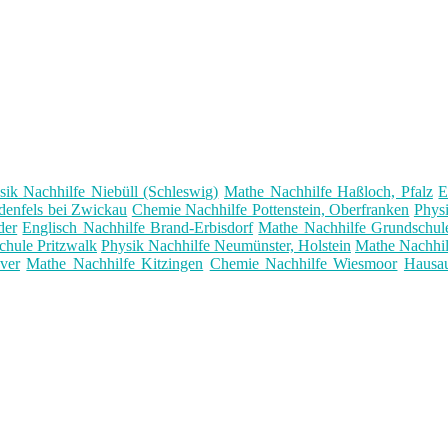
sik Nachhilfe Niebüll (Schleswig)
Mathe Nachhilfe Haßloch, Pfalz
E
denfels bei Zwickau
Chemie Nachhilfe Pottenstein, Oberfranken
Physi
der
Englisch Nachhilfe Brand-Erbisdorf
Mathe Nachhilfe Grundschul
chule Pritzwalk
Physik Nachhilfe Neumünster, Holstein
Mathe Nachhil
ver
Mathe Nachhilfe Kitzingen
Chemie Nachhilfe Wiesmoor
Hausau