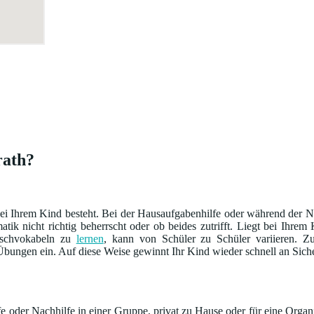
rath?
i Ihrem Kind besteht. Bei der Hausaufgabenhilfe oder während der Na
ik nicht richtig beherrscht oder ob beides zutrifft. Liegt bei Ihre
sischvokabeln zu
lernen
, kann von Schüler zu Schüler variieren.
bungen ein. Auf diese Weise gewinnt Ihr Kind wieder schnell an Siche
 oder Nachhilfe in einer Gruppe, privat zu Hause oder für eine Organi