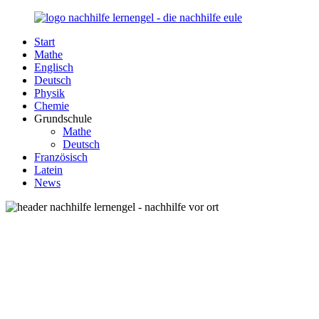
Zurück
zum
Start
Inhalt
Nachhilfe-
Unsere
Mathe
Lernengel.de
Nachhilfe-
Englisch
Eule
Deutsch
berät
Physik
Sie
Chemie
zum
Grundschule
Thema
Mathe
Nachhilfe
Deutsch
–
Französisch
Damit
Latein
Lernen
News
wieder
Spaß
macht!