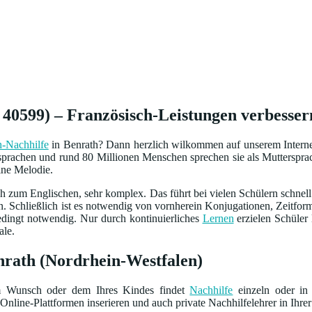
 40599) – Französisch-Leistungen verbessern
h-Nachhilfe
in Benrath? Dann herzlich wilkommen auf unserem Internet-
sprachen und rund 80 Millionen Menschen sprechen sie als Mutterspr
ine Melodie.
ch zum Englischen, sehr komplex. Das führt bei vielen Schülern schnel
n. Schließlich ist es notwendig von vornherein Konjugationen, Zeitf
dingt notwendig. Nur durch kontinuierliches
Lernen
erzielen Schüler 
ale.
enrath (Nordrhein-Westfalen)
m Wunsch oder dem Ihres Kindes findet
Nachhilfe
einzeln oder in 
Online-Plattformen inserieren und auch private Nachhilfelehrer in Ihrer