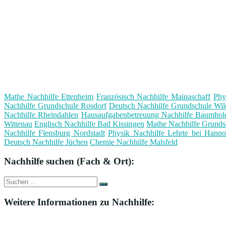
Mathe Nachhilfe Ettenheim
Französisch Nachhilfe Mainaschaff
Phy
Nachhilfe Grundschule Rosdorf
Deutsch Nachhilfe Grundschule Wil
Nachhilfe Rheindahlen
Hausaufgabenbetreuung Nachhilfe Baumhol
Wittenau
Englisch Nachhilfe Bad Kissingen
Mathe Nachhilfe Grunds
Nachhilfe Flensburg Nordstadt
Physik Nachhilfe Lehrte bei Hanno
Deutsch Nachhilfe Jüchen
Chemie Nachhilfe Malsfeld
Nachhilfe suchen (Fach & Ort):
Suche
Suchen
nach:
Weitere Informationen zu Nachhilfe: