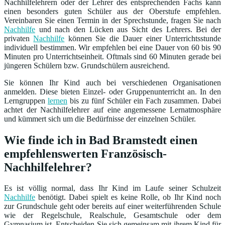
Nachhilfelehrern oder der Lehrer des entsprechenden Fachs kann
einen besonders guten Schüler aus der Oberstufe empfehlen.
Vereinbaren Sie einen Termin in der Sprechstunde, fragen Sie nach
Nachhilfe
und nach den Lücken aus Sicht des Lehrers. Bei der
privaten
Nachhilfe
können Sie die Dauer einer Unterrichtsstunde
individuell bestimmen. Wir empfehlen bei eine Dauer von 60 bis 90
Minuten pro Unterrichtseinheit. Oftmals sind 60 Minuten gerade bei
jüngeren Schülern bzw. Grundschülern ausreichend.
Sie können Ihr Kind auch bei verschiedenen Organisationen
anmelden. Diese bieten Einzel- oder Gruppenunterricht an. In den
Lerngruppen
lernen
bis zu fünf Schüler ein Fach zusammen. Dabei
achtet der Nachhilfelehrer auf eine angemessene Lernatmosphäre
und kümmert sich um die Bedürfnisse der einzelnen Schüler.
Wie finde ich in Bad Bramstedt einen
empfehlenswerten Französisch-
Nachhilfelehrer?
Es ist völlig normal, dass Ihr Kind im Laufe seiner Schulzeit
Nachhilfe
benötigt. Dabei spielt es keine Rolle, ob Ihr Kind noch
zur Grundschule geht oder bereits auf einer weiterführenden Schule
wie der Regelschule, Realschule, Gesamtschule oder dem
Gymnasium ist. Entscheiden Sie sich gemeinsam mit ihrem Kind für