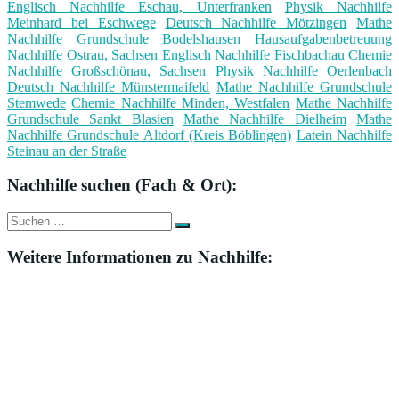
Englisch Nachhilfe Eschau, Unterfranken
Physik Nachhilfe
Meinhard bei Eschwege
Deutsch Nachhilfe Mötzingen
Mathe
Nachhilfe Grundschule Bodelshausen
Hausaufgabenbetreuung
Nachhilfe Ostrau, Sachsen
Englisch Nachhilfe Fischbachau
Chemie
Nachhilfe Großschönau, Sachsen
Physik Nachhilfe Oerlenbach
Deutsch Nachhilfe Münstermaifeld
Mathe Nachhilfe Grundschule
Stemwede
Chemie Nachhilfe Minden, Westfalen
Mathe Nachhilfe
Grundschule Sankt Blasien
Mathe Nachhilfe Dielheim
Mathe
Nachhilfe Grundschule Altdorf (Kreis Böblingen)
Latein Nachhilfe
Steinau an der Straße
Nachhilfe suchen (Fach & Ort):
Suche
Suchen
nach:
Weitere Informationen zu Nachhilfe: