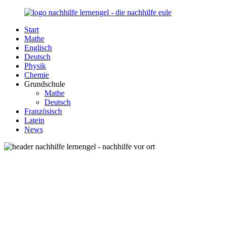
Zurück
zum
Start
Inhalt
Nachhilfe-
Unsere
Mathe
Lernengel.de
Nachhilfe-
Englisch
Eule
Deutsch
berät
Physik
Sie
Chemie
zum
Grundschule
Thema
Mathe
Nachhilfe
Deutsch
–
Französisch
Damit
Latein
Lernen
News
wieder
Spaß
macht!