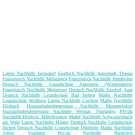
Latein Nachhilfe Igensdorf
Englisch Nachhilfe Ingolstadt, Donau
Französisch Nachhilfe Melsungen
Französisch Nachhilfe Hemhofen
Deutsch Nachhilfe Grundschule Altensteig (Württemberg)
Französisch Nachhilfe Meinersen
Deutsch Nachhilfe Ensdorf, Saar
Deutsch Nachhilfe Grundschule Bad Steben
Mathe Nachhilfe
Grundschule Weilburg
Latein Nachhilfe Cochem
Mathe Nachhilfe
Hösbach
Hausaufgabenbetreuung Nachhilfe Memmelsdorf
Hausaufgabenbetreuung Nachhilfe Weimar, Thüringen
Physik
Nachhilfe Heideck, Mittelfranken
Mathe Nachhilfe Schwarzenbach
am Wald
Latein Nachhilfe Haiger
Deutsch Nachhilfe Grundschule
Jüchen
Deutsch Nachhilfe Grundschule Ötigheim
Mathe Nachhilfe
Adorf, Vogtland
Physik Nachhilfe Riederich