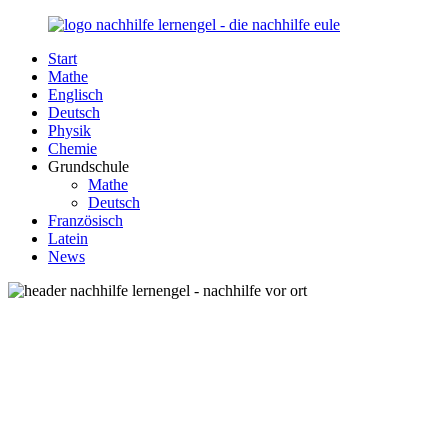
Zurück
zum
Start
Inhalt
Nachhilfe-
Unsere
Mathe
Lernengel.de
Nachhilfe-
Englisch
Eule
Deutsch
berät
Physik
Sie
Chemie
zum
Grundschule
Thema
Mathe
Nachhilfe
Deutsch
–
Französisch
Damit
Latein
Lernen
News
wieder
Spaß
macht!