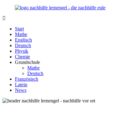
Zurück
zum
Inhalt
Nachhilfe-
Unsere
Lernengel.de
Nachhilfe-
Start
Eule
Mathe
berät
Englisch
Sie
Deutsch
zum
Physik
Thema
Chemie
Nachhilfe
Grundschule
–
Mathe
Damit
Deutsch
Lernen
Französisch
wieder
Latein
Spaß
News
macht!