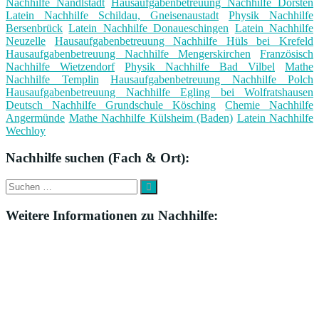
Nachhilfe Nandlstadt
Hausaufgabenbetreuung Nachhilfe Dorsten
Latein Nachhilfe Schildau, Gneisenaustadt
Physik Nachhilfe
Bersenbrück
Latein Nachhilfe Donaueschingen
Latein Nachhilfe
Neuzelle
Hausaufgabenbetreuung Nachhilfe Hüls bei Krefeld
Hausaufgabenbetreuung Nachhilfe Mengerskirchen
Französisch
Nachhilfe Wietzendorf
Physik Nachhilfe Bad Vilbel
Mathe
Nachhilfe Templin
Hausaufgabenbetreuung Nachhilfe Polch
Hausaufgabenbetreuung Nachhilfe Egling bei Wolfratshausen
Deutsch Nachhilfe Grundschule Kösching
Chemie Nachhilfe
Angermünde
Mathe Nachhilfe Külsheim (Baden)
Latein Nachhilfe
Wechloy
Nachhilfe suchen (Fach & Ort):
Suche
Suchen
nach:
Weitere Informationen zu Nachhilfe: