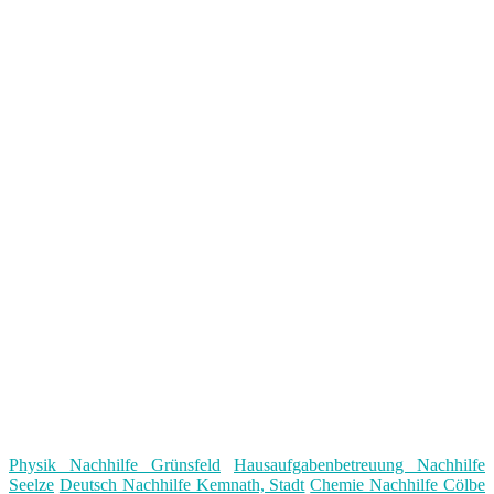
Physik Nachhilfe Grünsfeld
Hausaufgabenbetreuung Nachhilfe
Seelze
Deutsch Nachhilfe Kemnath, Stadt
Chemie Nachhilfe Cölbe