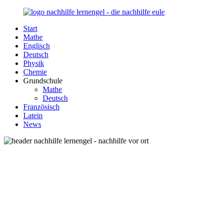
Zurück
zum
Start
Inhalt
Nachhilfe-
Unsere
Mathe
Lernengel.de
Nachhilfe-
Englisch
Eule
Deutsch
berät
Physik
Sie
Chemie
zum
Grundschule
Thema
Mathe
Nachhilfe
Deutsch
–
Französisch
Damit
Latein
Lernen
News
wieder
Spaß
macht!