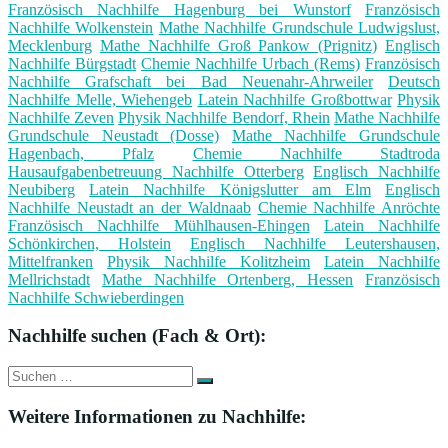
Französisch Nachhilfe Hagenburg bei Wunstorf
Französisch
Nachhilfe Wolkenstein
Mathe Nachhilfe Grundschule Ludwigslust,
Mecklenburg
Mathe Nachhilfe Groß Pankow (Prignitz)
Englisch
Nachhilfe Bürgstadt
Chemie Nachhilfe Urbach (Rems)
Französisch
Nachhilfe Grafschaft bei Bad Neuenahr-Ahrweiler
Deutsch
Nachhilfe Melle, Wiehengeb
Latein Nachhilfe Großbottwar
Physik
Nachhilfe Zeven
Physik Nachhilfe Bendorf, Rhein
Mathe Nachhilfe
Grundschule Neustadt (Dosse)
Mathe Nachhilfe Grundschule
Hagenbach, Pfalz
Chemie Nachhilfe Stadtroda
Hausaufgabenbetreuung Nachhilfe Otterberg
Englisch Nachhilfe
Neubiberg
Latein Nachhilfe Königslutter am Elm
Englisch
Nachhilfe Neustadt an der Waldnaab
Chemie Nachhilfe Anröchte
Französisch Nachhilfe Mühlhausen-Ehingen
Latein Nachhilfe
Schönkirchen, Holstein
Englisch Nachhilfe Leutershausen,
Mittelfranken
Physik Nachhilfe Kolitzheim
Latein Nachhilfe
Mellrichstadt
Mathe Nachhilfe Ortenberg, Hessen
Französisch
Nachhilfe Schwieberdingen
Nachhilfe suchen (Fach & Ort):
Suche
Suchen
nach:
Weitere Informationen zu Nachhilfe: