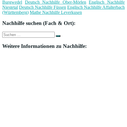
Burgwedel
Deutsch Nachhilfe Ober-Mörlen
Englisch Nachhilfe
Niestetal
Deutsch Nachhilfe Füssen
Englisch Nachhilfe Affalterbach
(Württemberg)
Mathe Nachhilfe Leverkusen
Nachhilfe suchen (Fach & Ort):
Suche
Suchen
nach:
Weitere Informationen zu Nachhilfe: