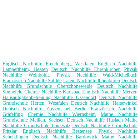
Englisch Nachhilfe Freudenberg, Westfalen
Englisch Nachhilfe
Lampertheim, Hessen
Deutsch Nachhilfe Ehrenkirchen
Physik
Nachhilfe Weinböhla
Physik Nachhilfe Wald-Michelbach
Französisch Nachhilfe Söhlde
Latein Nachhilfe Ibbenbüren
Deutsch
Nachhilfe Grundschule Oberschöneweide
Deutsch Nachhilfe
Sonnefeld
Chemie Nachhilfe Karlsbad
Englisch Nachhilfe Merzen
Hausaufgabenbetreuung Nachhilfe Ossendorf
Deutsch Nachhilfe
Grundschule Herten, Westfalen
Deutsch Nachhilfe Harsewinkel
Deutsch Nachhilfe Zossen bei Berlin
Französisch Nachhilfe
Gräfelfing
Chemie Nachhilfe Wiernsheim
Mathe Nachhilfe
Grundschule Meißen, Sachsen
Deutsch Nachhilfe Haslach
Mathe
Nachhilfe Grundschule Lankwitz
Deutsch Nachhilfe Grundschule
Fritzlar
Englisch Nachhilfe Bestensee
Physik Nachhilfe
Schelklingen
Deutsch Nachhilfe Bardowick
Mathe Nachhilfe