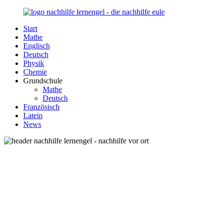
Zurück
zum
Start
Inhalt
Nachhilfe-
Unsere
Mathe
Lernengel.de
Nachhilfe-
Englisch
Eule
Deutsch
berät
Physik
Sie
Chemie
zum
Grundschule
Thema
Mathe
Nachhilfe
Deutsch
–
Französisch
Damit
Latein
Lernen
News
wieder
Spaß
macht!