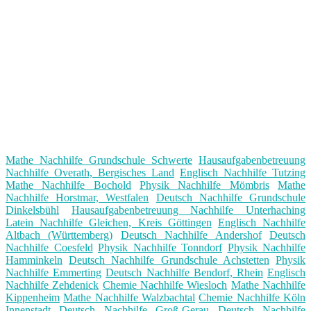
Mathe Nachhilfe Grundschule Schwerte
Hausaufgabenbetreuung
Nachhilfe Overath, Bergisches Land
Englisch Nachhilfe Tutzing
Mathe Nachhilfe Bochold
Physik Nachhilfe Mömbris
Mathe
Nachhilfe Horstmar, Westfalen
Deutsch Nachhilfe Grundschule
Dinkelsbühl
Hausaufgabenbetreuung Nachhilfe Unterhaching
Latein Nachhilfe Gleichen, Kreis Göttingen
Englisch Nachhilfe
Altbach (Württemberg)
Deutsch Nachhilfe Andershof
Deutsch
Nachhilfe Coesfeld
Physik Nachhilfe Tonndorf
Physik Nachhilfe
Hamminkeln
Deutsch Nachhilfe Grundschule Achstetten
Physik
Nachhilfe Emmerting
Deutsch Nachhilfe Bendorf, Rhein
Englisch
Nachhilfe Zehdenick
Chemie Nachhilfe Wiesloch
Mathe Nachhilfe
Kippenheim
Mathe Nachhilfe Walzbachtal
Chemie Nachhilfe Köln
Innenstadt
Deutsch Nachhilfe Groß-Gerau
Deutsch Nachhilfe