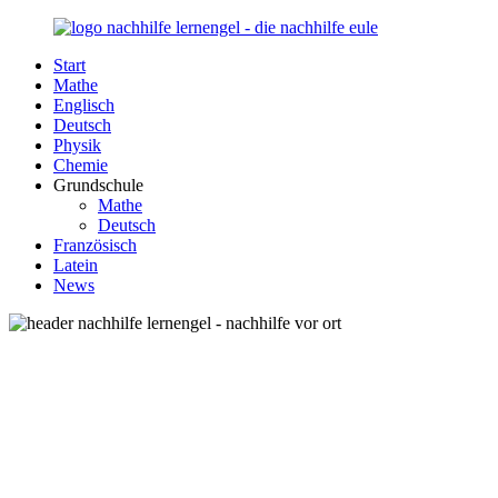
Zurück
zum
Start
Inhalt
Nachhilfe-
Unsere
Mathe
Lernengel.de
Nachhilfe-
Englisch
Eule
Deutsch
berät
Physik
Sie
Chemie
zum
Grundschule
Thema
Mathe
Nachhilfe
Deutsch
–
Französisch
Damit
Latein
Lernen
News
wieder
Spaß
macht!