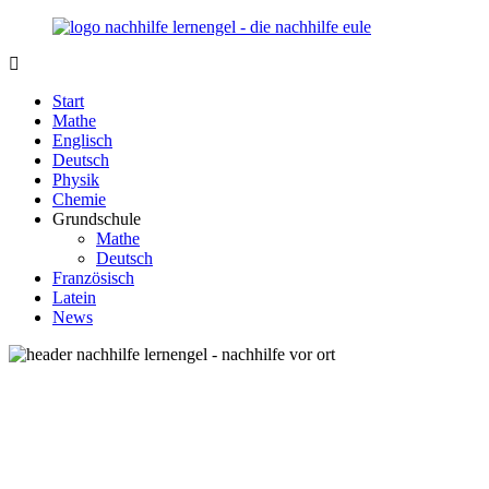
Zurück
zum
Inhalt
Nachhilfe-
Unsere
Lernengel.de
Nachhilfe-
Start
Eule
Mathe
berät
Englisch
Sie
Deutsch
zum
Physik
Thema
Chemie
Nachhilfe
Grundschule
–
Mathe
Damit
Deutsch
Lernen
Französisch
wieder
Latein
Spaß
News
macht!