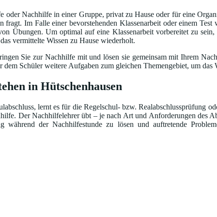
 oder Nachhilfe in einer Gruppe, privat zu Hause oder für eine Organi
fragt. Im Falle einer bevorstehenden Klassenarbeit oder einem Test w
 von Übungen. Um optimal auf eine Klassenarbeit vorbereitet zu sein,
d das vermittelte Wissen zu Hause wiederholt.
ingen Sie zur Nachhilfe mit und lösen sie gemeinsam mit Ihrem Nachhi
bt er dem Schüler weitere Aufgaben zum gleichen Themengebiet, um das W
stehen in Hütschenhausen
abschluss, lernt es für die Regelschul- bzw. Realabschlussprüfung oder
hhilfe. Der Nachhilfelehrer übt – je nach Art und Anforderungen des Ab
ng während der Nachhilfestunde zu lösen und auftretende Problem