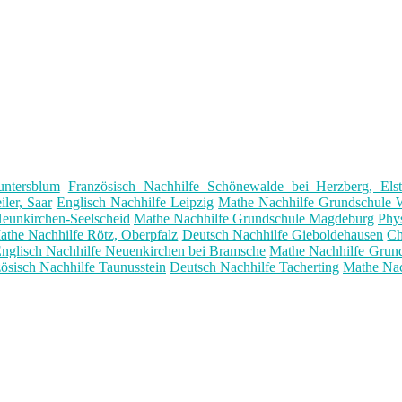
untersblum
Französisch Nachhilfe Schönewalde bei Herzberg, Elst
ler, Saar
Englisch Nachhilfe Leipzig
Mathe Nachhilfe Grundschule 
eunkirchen-Seelscheid
Mathe Nachhilfe Grundschule Magdeburg
Phys
athe Nachhilfe Rötz, Oberpfalz
Deutsch Nachhilfe Gieboldehausen
Ch
nglisch Nachhilfe Neuenkirchen bei Bramsche
Mathe Nachhilfe Grun
ösisch Nachhilfe Taunusstein
Deutsch Nachhilfe Tacherting
Mathe Nac