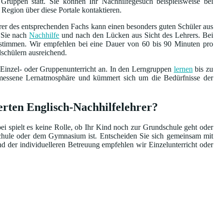
Gruppen statt. Sie können Ihr Nachhilfegesuch beispielsweise bei
 Region über diese Portale kontaktieren.
rer des entsprechenden Fachs kann einen besonders guten Schüler aus
n Sie nach
Nachhilfe
und nach den Lücken aus Sicht des Lehrers. Bei
bestimmen. Wir empfehlen bei eine Dauer von 60 bis 90 Minuten pro
dschülern ausreichend.
 Einzel- oder Gruppenunterricht an. In den Lerngruppen
lernen
bis zu
emessene Lernatmosphäre und kümmert sich um die Bedürfnisse der
erten Englisch-Nachhilfelehrer?
bei spielt es keine Rolle, ob Ihr Kind noch zur Grundschule geht oder
schule oder dem Gymnasium ist. Entscheiden Sie sich gemeinsam mit
nd der individuelleren Betreuung empfehlen wir Einzelunterricht oder