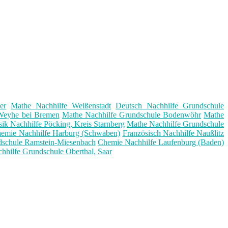
er
Mathe Nachhilfe Weißenstadt
Deutsch Nachhilfe Grundschule
Weyhe bei Bremen
Mathe Nachhilfe Grundschule Bodenwöhr
Mathe
ik Nachhilfe Pöcking, Kreis Starnberg
Mathe Nachhilfe Grundschule
emie Nachhilfe Harburg (Schwaben)
Französisch Nachhilfe Naußlitz
dschule Ramstein-Miesenbach
Chemie Nachhilfe Laufenburg (Baden)
hhilfe Grundschule Oberthal, Saar