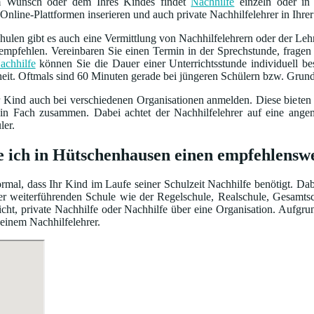
m Wunsch oder dem Ihres Kindes findet
Nachhilfe
einzeln oder in 
Online-Plattformen inserieren und auch private Nachhilfelehrer in Ihrer
ulen gibt es auch eine Vermittlung von Nachhilfelehrern oder der Leh
empfehlen. Vereinbaren Sie einen Termin in der Sprechstunde, frage
achhilfe
können Sie die Dauer einer Unterrichtsstunde individuell 
heit. Oftmals sind 60 Minuten gerade bei jüngeren Schülern bzw. Grun
r Kind auch bei verschiedenen Organisationen anmelden. Diese bieten
ein Fach zusammen. Dabei achtet der Nachhilfelehrer auf eine ang
ler.
e ich in Hütschenhausen einen empfehlensw
normal, dass Ihr Kind im Laufe seiner Schulzeit Nachhilfe benötigt. Da
iner weiterführenden Schule wie der Regelschule, Realschule, Gesamt
cht, private Nachhilfe oder Nachhilfe über eine Organisation. Aufgru
 einem Nachhilfelehrer.