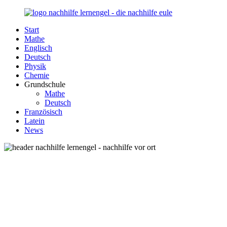
Zurück
zum
Start
Inhalt
Nachhilfe-
Unsere
Mathe
Lernengel.de
Nachhilfe-
Englisch
Eule
Deutsch
berät
Physik
Sie
Chemie
zum
Grundschule
Thema
Mathe
Nachhilfe
Deutsch
–
Französisch
Damit
Latein
Lernen
News
wieder
Spaß
macht!