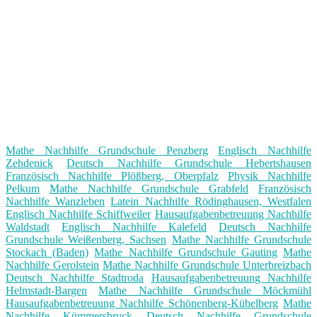
Mathe Nachhilfe Grundschule Penzberg
Englisch Nachhilfe
Zehdenick
Deutsch Nachhilfe Grundschule Hebertshausen
Französisch Nachhilfe Plößberg, Oberpfalz
Physik Nachhilfe
Pelkum
Mathe Nachhilfe Grundschule Grabfeld
Französisch
Nachhilfe Wanzleben
Latein Nachhilfe Rödinghausen, Westfalen
Englisch Nachhilfe Schiffweiler
Hausaufgabenbetreuung Nachhilfe
Waldstadt
Englisch Nachhilfe Kalefeld
Deutsch Nachhilfe
Grundschule Weißenberg, Sachsen
Mathe Nachhilfe Grundschule
Stockach (Baden)
Mathe Nachhilfe Grundschule Gauting
Mathe
Nachhilfe Gerolstein
Mathe Nachhilfe Grundschule Unterbreizbach
Deutsch Nachhilfe Stadtroda
Hausaufgabenbetreuung Nachhilfe
Helmstadt-Bargen
Mathe Nachhilfe Grundschule Möckmühl
Hausaufgabenbetreuung Nachhilfe Schönenberg-Kübelberg
Mathe
Nachhilfe Kümmersbruck
Deutsch Nachhilfe Grundschule