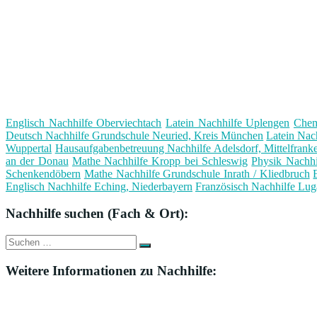
Englisch Nachhilfe Oberviechtach
Latein Nachhilfe Uplengen
Chem
Deutsch Nachhilfe Grundschule Neuried, Kreis München
Latein Nac
Wuppertal
Hausaufgabenbetreuung Nachhilfe Adelsdorf, Mittelfrank
an der Donau
Mathe Nachhilfe Kropp bei Schleswig
Physik Nachhi
Schenkendöbern
Mathe Nachhilfe Grundschule Inrath / Kliedbruch
Englisch Nachhilfe Eching, Niederbayern
Französisch Nachhilfe Lug
Nachhilfe suchen (Fach & Ort):
Suche
Suchen
nach:
Weitere Informationen zu Nachhilfe: