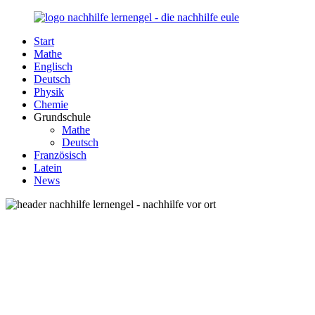
Zurück
zum
Start
Inhalt
Nachhilfe-
Unsere
Mathe
Lernengel.de
Nachhilfe-
Englisch
Eule
Deutsch
berät
Physik
Sie
Chemie
zum
Grundschule
Thema
Mathe
Nachhilfe
Deutsch
–
Französisch
Damit
Latein
Lernen
News
wieder
Spaß
macht!