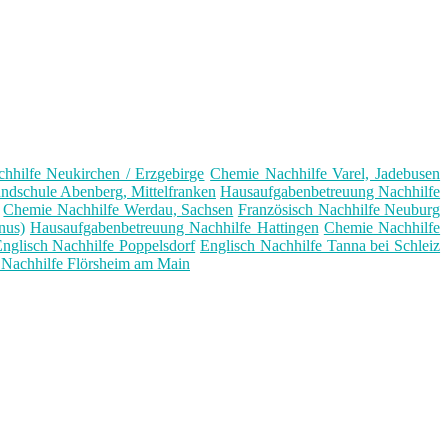
hhilfe Neukirchen / Erzgebirge
Chemie Nachhilfe Varel, Jadebusen
ndschule Abenberg, Mittelfranken
Hausaufgabenbetreuung Nachhilfe
Chemie Nachhilfe Werdau, Sachsen
Französisch Nachhilfe Neuburg
nus)
Hausaufgabenbetreuung Nachhilfe Hattingen
Chemie Nachhilfe
nglisch Nachhilfe Poppelsdorf
Englisch Nachhilfe Tanna bei Schleiz
Nachhilfe Flörsheim am Main