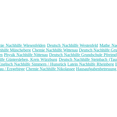
ie Nachhilfe Wiesenfelden
Deutsch Nachhilfe Westenfeld
Mathe Nac
hhilfe Müncheberg
Chemie Nachhilfe Wittenau
Deutsch Nachhilfe Gru
en
Physik Nachhilfe Nittenau
Deutsch Nachhilfe Grundschule Pfreimd
lfe Güntersleben, Kreis Würzburg
Deutsch Nachhilfe Steinbach (Tau
Englisch Nachhilfe Simmern / Hunsrück
Latein Nachhilfe Rheinberg
E
au / Erzgebirge
Chemie Nachhilfe Nikolassee
Hausaufgabenbetreuung 