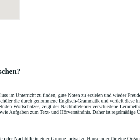
äschen?
hluss im Unterricht zu finden, gute Noten zu erzielen und wieder Freu
hüler die durch genommene Englisch-Grammatik und vertieft diese in sp
lnden Wortschatzes, zeigt der Nachhilfelehrer verschiedene Lernmeth
ie Aufgaben zum Text- und Hörverständnis. Daher ist regelmäßige Üb
 oder Nachhilfe in einer Gruppe, privat zu Hause oder für eine Organi