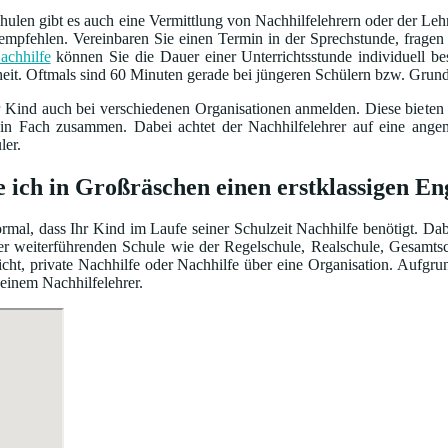
ulen gibt es auch eine Vermittlung von Nachhilfelehrern oder der Leh
empfehlen. Vereinbaren Sie einen Termin in der Sprechstunde, frage
achhilfe
können Sie die Dauer einer Unterrichtsstunde individuell 
heit. Oftmals sind 60 Minuten gerade bei jüngeren Schülern bzw. Grun
r Kind auch bei verschiedenen Organisationen anmelden. Diese bieten
ein Fach zusammen. Dabei achtet der Nachhilfelehrer auf eine ang
ler.
e ich in Großräschen einen erstklassigen En
normal, dass Ihr Kind im Laufe seiner Schulzeit Nachhilfe benötigt. Da
iner weiterführenden Schule wie der Regelschule, Realschule, Gesamt
cht, private Nachhilfe oder Nachhilfe über eine Organisation. Aufgru
 einem Nachhilfelehrer.