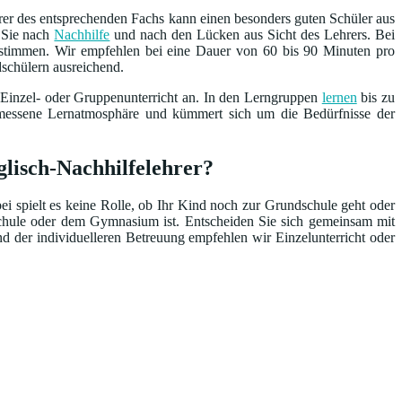
rer des entsprechenden Fachs kann einen besonders guten Schüler aus
n Sie nach
Nachhilfe
und nach den Lücken aus Sicht des Lehrers. Bei
bestimmen. Wir empfehlen bei eine Dauer von 60 bis 90 Minuten pro
dschülern ausreichend.
 Einzel- oder Gruppenunterricht an. In den Lerngruppen
lernen
bis zu
emessene Lernatmosphäre und kümmert sich um die Bedürfnisse der
glisch-Nachhilfelehrer?
bei spielt es keine Rolle, ob Ihr Kind noch zur Grundschule geht oder
schule oder dem Gymnasium ist. Entscheiden Sie sich gemeinsam mit
nd der individuelleren Betreuung empfehlen wir Einzelunterricht oder