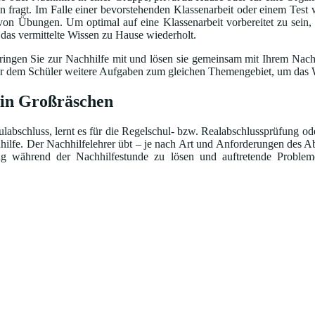
fragt. Im Falle einer bevorstehenden Klassenarbeit oder einem Test w
 von Übungen. Um optimal auf eine Klassenarbeit vorbereitet zu sein,
d das vermittelte Wissen zu Hause wiederholt.
ingen Sie zur Nachhilfe mit und lösen sie gemeinsam mit Ihrem Nachhi
bt er dem Schüler weitere Aufgaben zum gleichen Themengebiet, um das W
 in Großräschen
abschluss, lernt es für die Regelschul- bzw. Realabschlussprüfung oder
hhilfe. Der Nachhilfelehrer übt – je nach Art und Anforderungen des Ab
ng während der Nachhilfestunde zu lösen und auftretende Problem