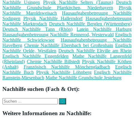
Nachhilfe Usingen
Physik Nachhilfe Selters (Taunus)
Deutsch
Nachhilfe Grundschule Pfarrkirchen, Niederbayern
Physik
Nachhilfe Maroldsweisach
Hausaufgabenbetreuung Nachhilfe
Sodingen
Physik Nachhilfe Hallerndorf
Hausaufgabenbetreuung
Nachhilfe Marktrodach
Deutsch Nachhilfe Berglen (Württemberg)
Deutsch Nachhilfe Tann (Rhön)
Latein Nachhilfe Harburg
Hausaufgabenbetreuung Nachhilfe Rennerod, Westerwald
Englisch
Nachhilfe Schwielowsee
Hausaufgabenbetreuung Nachhilfe
Havelberg
Chemie Nachhilfe Ebersbach bei Großenhain
Englisch
Nachhilfe Oelde, Westfalen
Deutsch Nachhilfe Eltville am Rhein
Englisch Nachhilfe Eggenfelden
Mathe Nachhilfe Langenfeld
(Rheinland)
Chemie Nachhilfe Billstedt
Physik Nachhilfe Köthen
(Anhalt)
Französisch Nachhilfe Mönchengladbach
Englisch
Nachhilfe Buch
Physik Nachhilfe Löhnberg
Englisch Nachhilfe
Ramstein-Miesenbach
Mathe Nachhilfe Grundschule Jesteburg
Nachhilfe suchen (Fach & Ort):
Suche
Suchen
nach:
Weitere Informationen zu Nachhilfe: