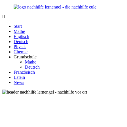
Zurück
zum
Inhalt
Nachhilfe-
Unsere
Lernengel.de
Nachhilfe-
Start
Eule
Mathe
berät
Englisch
Sie
Deutsch
zum
Physik
Thema
Chemie
Nachhilfe
Grundschule
–
Mathe
Damit
Deutsch
Lernen
Französisch
wieder
Latein
Spaß
News
macht!