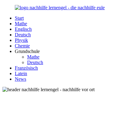
Zurück
zum
Start
Inhalt
Nachhilfe-
Unsere
Mathe
Lernengel.de
Nachhilfe-
Englisch
Eule
Deutsch
berät
Physik
Sie
Chemie
zum
Grundschule
Thema
Mathe
Nachhilfe
Deutsch
–
Französisch
Damit
Latein
Lernen
News
wieder
Spaß
macht!