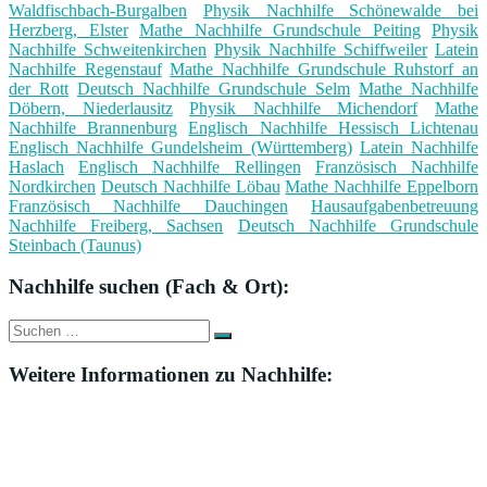
Waldfischbach-Burgalben
Physik Nachhilfe Schönewalde bei
Herzberg, Elster
Mathe Nachhilfe Grundschule Peiting
Physik
Nachhilfe Schweitenkirchen
Physik Nachhilfe Schiffweiler
Latein
Nachhilfe Regenstauf
Mathe Nachhilfe Grundschule Ruhstorf an
der Rott
Deutsch Nachhilfe Grundschule Selm
Mathe Nachhilfe
Döbern, Niederlausitz
Physik Nachhilfe Michendorf
Mathe
Nachhilfe Brannenburg
Englisch Nachhilfe Hessisch Lichtenau
Englisch Nachhilfe Gundelsheim (Württemberg)
Latein Nachhilfe
Haslach
Englisch Nachhilfe Rellingen
Französisch Nachhilfe
Nordkirchen
Deutsch Nachhilfe Löbau
Mathe Nachhilfe Eppelborn
Französisch Nachhilfe Dauchingen
Hausaufgabenbetreuung
Nachhilfe Freiberg, Sachsen
Deutsch Nachhilfe Grundschule
Steinbach (Taunus)
Nachhilfe suchen (Fach & Ort):
Suche
Suchen
nach:
Weitere Informationen zu Nachhilfe: