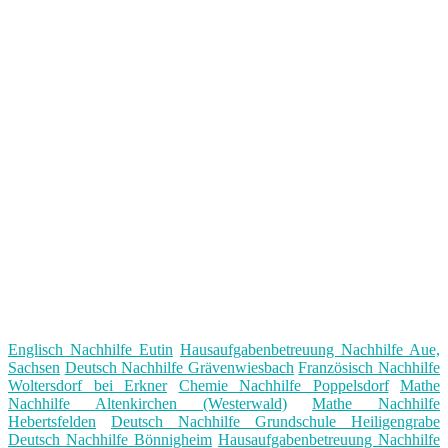
Englisch Nachhilfe Eutin
Hausaufgabenbetreuung Nachhilfe Aue,
Sachsen
Deutsch Nachhilfe Grävenwiesbach
Französisch Nachhilfe
Woltersdorf bei Erkner
Chemie Nachhilfe Poppelsdorf
Mathe
Nachhilfe Altenkirchen (Westerwald)
Mathe Nachhilfe
Hebertsfelden
Deutsch Nachhilfe Grundschule Heiligengrabe
Deutsch Nachhilfe Bönnigheim
Hausaufgabenbetreuung Nachhilfe