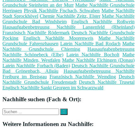
Grundschule Steinheim an der Murr
Mathe Nachhilfe Grundschule
Herringen
Physik Nachhilfe Fischach, Schwaben
Mathe Nachhilfe
Stadt Sprockhövel
Chemie Nachhilfe Zeitz, Elster
Mathe Nachhilfe
Grundschule Bad Windsheim
Englisch Nachhilfe Roßwein
Hausaufgabenbetreuung Nachhilfe Langenfeld (Rheinland)
Französisch Nachhilfe Rödermark
Deutsch Nachhilfe Grundschule
Pocking
Englisch Nachhilfe Moorenweis
Mathe Nachhilfe
Grundschule Fahrenzhausen
Latein Nachhilfe Bad Rodach
Mathe
Nachhilfe Grundschule Chieming
Hausaufgabenbetreuung
Nachhilfe Schönebeck (Elbe)
Latein Nachhilfe Bocholt
Mathe
Nachhilfe Minden, Westfalen
Mathe Nachhilfe Elchingen (Donau)
Latein Nachhilfe Forbach (Baden)
Deutsch Nachhilfe Grundschule
Bad Grönenbach, Allgäu
Hausaufgabenbetreuung Nachhilfe
Freiburg im Breisgau
Französisch Nachhilfe Wemding
Deutsch
Nachhilfe Grundschule Freudenstadt
Deutsch Nachhilfe Trusetal
Englisch Nachhilfe Sankt Georgen im Schwarzwald
Nachhilfe suchen (Fach & Ort):
Suche
Suchen
nach:
Weitere Informationen zu Nachhilfe: