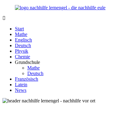
Zurück
zum
Inhalt
Nachhilfe-
Unsere
Lernengel.de
Nachhilfe-
Start
Eule
Mathe
berät
Englisch
Sie
Deutsch
zum
Physik
Thema
Chemie
Nachhilfe
Grundschule
–
Mathe
Damit
Deutsch
Lernen
Französisch
wieder
Latein
Spaß
News
macht!