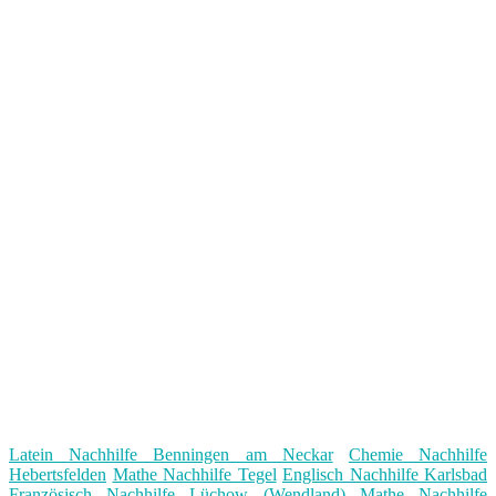
Latein Nachhilfe Benningen am Neckar
Chemie Nachhilfe
Hebertsfelden
Mathe Nachhilfe Tegel
Englisch Nachhilfe Karlsbad
Französisch Nachhilfe Lüchow (Wendland)
Mathe Nachhilfe