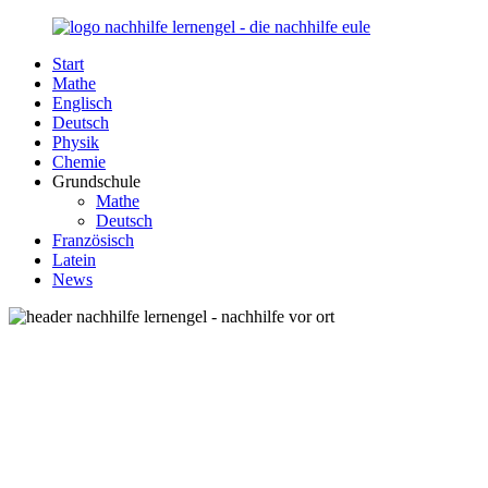
Zurück
zum
Start
Inhalt
Nachhilfe-
Unsere
Mathe
Lernengel.de
Nachhilfe-
Englisch
Eule
Deutsch
berät
Physik
Sie
Chemie
zum
Grundschule
Thema
Mathe
Nachhilfe
Deutsch
–
Französisch
Damit
Latein
Lernen
News
wieder
Spaß
macht!