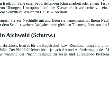
fragt. Im Falle einer bevorstehenden Klassenarbeit oder einem Test w
 von Übungen. Um optimal auf eine Klassenarbeit vorbereitet zu sein,
d das vermittelte Wissen zu Hause wiederholt.
ingen Sie zur Nachhilfe mit und lösen sie gemeinsam mit Ihrem Nachhi
bt er dem Schüler weitere Aufgaben zum gleichen Themengebiet, um das W
 in Aichwald (Schurw.)
abschluss, lernt es für die Regelschul- bzw. Realabschlussprüfung oder
hhilfe. Der Nachhilfelehrer übt – je nach Art und Anforderungen des Ab
ng während der Nachhilfestunde zu lösen und auftretende Problem