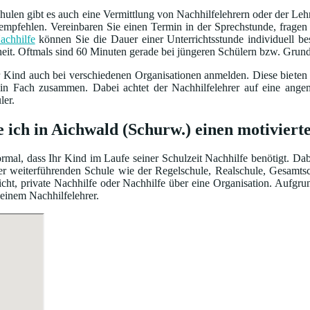
ulen gibt es auch eine Vermittlung von Nachhilfelehrern oder der Leh
empfehlen. Vereinbaren Sie einen Termin in der Sprechstunde, frage
achhilfe
können Sie die Dauer einer Unterrichtsstunde individuell 
heit. Oftmals sind 60 Minuten gerade bei jüngeren Schülern bzw. Grun
r Kind auch bei verschiedenen Organisationen anmelden. Diese bieten
ein Fach zusammen. Dabei achtet der Nachhilfelehrer auf eine ang
ler.
e ich in Aichwald (Schurw.) einen motiviert
normal, dass Ihr Kind im Laufe seiner Schulzeit Nachhilfe benötigt. Da
iner weiterführenden Schule wie der Regelschule, Realschule, Gesamt
cht, private Nachhilfe oder Nachhilfe über eine Organisation. Aufgru
 einem Nachhilfelehrer.