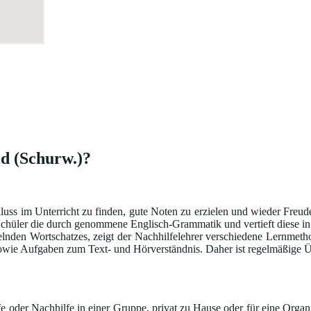
ld (Schurw.)?
hluss im Unterricht zu finden, gute Noten zu erzielen und wieder Freu
hüler die durch genommene Englisch-Grammatik und vertieft diese in sp
lnden Wortschatzes, zeigt der Nachhilfelehrer verschiedene Lernmeth
ie Aufgaben zum Text- und Hörverständnis. Daher ist regelmäßige Üb
 oder Nachhilfe in einer Gruppe, privat zu Hause oder für eine Organi