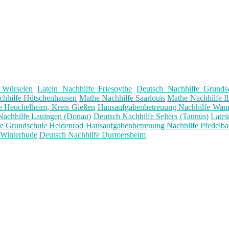
 Würselen
Latein Nachhilfe Friesoythe
Deutsch Nachhilfe Grunds
chhilfe Hütschenhausen
Mathe Nachhilfe Saarlouis
Mathe Nachhilfe I
e Heuchelheim, Kreis Gießen
Hausaufgabenbetreuung Nachhilfe Wan
Nachhilfe Lauingen (Donau)
Deutsch Nachhilfe Selters (Taunus)
Latei
fe Grundschule Heidenrod
Hausaufgabenbetreuung Nachhilfe Pfedelba
 Winterhude
Deutsch Nachhilfe Durmersheim