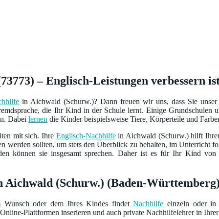
73773) – Englisch-Leistungen verbessern is
hhilfe
in Aichwald (Schurw.)? Dann freuen wir uns, dass Sie unser 
Fremdsprache, die Ihr Kind in der Schule lernt. Einige Grundschulen 
en. Dabei
lernen
die Kinder beispielsweise Tiere, Körperteile und Farb
ten mit sich. Ihre
Englisch-Nachhilfe
in Aichwald (Schurw.) hilft Ihr
en werden sollten, um stets den Überblick zu behalten, im Unterricht 
den können sie insgesamt sprechen. Daher ist es für Ihr Kind von
in Aichwald (Schurw.) (Baden-Württemberg
m Wunsch oder dem Ihres Kindes findet
Nachhilfe
einzeln oder in 
Online-Plattformen inserieren und auch private Nachhilfelehrer in Ihrer