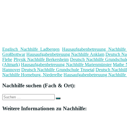
Englisch Nachhilfe Ladbergen
Hausaufgabenbetreuung Nachhilfe
Großbottwar
Hausaufgabenbetreuung Nachhilfe Anklam
Deutsch Na
Flehe
Physik Nachhilfe Berkersheim
Deutsch Nachhilfe Grundschul
(Altmark)
Hausaufgabenbetreuung Nachhilfe Marienmünster
Mathe 
Hannover
Deutsch Nachhilfe Grundschule Trusetal
Deutsch Nachhil
Nachhilfe Horneburg, Niederelbe
Hausaufgabenbetreuung Nachhilfe
Nachhilfe suchen (Fach & Ort):
Suche
Suchen
nach:
Weitere Informationen zu Nachhilfe: