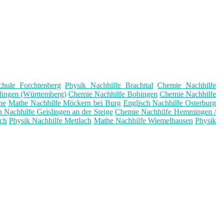
chule Forchtenberg
Physik Nachhilfe Brachttal
Chemie Nachhilfe
llingen (Württemberg)
Chemie Nachhilfe Bobingen
Chemie Nachhilfe
ne
Mathe Nachhilfe Möckern bei Burg
Englisch Nachhilfe Osterburg
n Nachhilfe Geislingen an der Steige
Chemie Nachhilfe Hemmingen /
ch
Physik Nachhilfe Mettlach
Mathe Nachhilfe Wiemelhausen
Physik