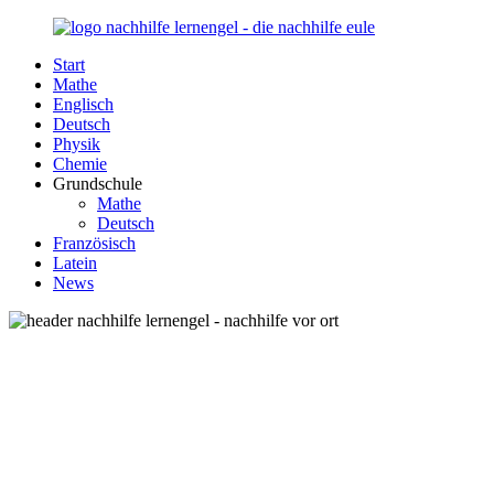
Zurück
zum
Start
Inhalt
Nachhilfe-
Unsere
Mathe
Lernengel.de
Nachhilfe-
Englisch
Eule
Deutsch
berät
Physik
Sie
Chemie
zum
Grundschule
Thema
Mathe
Nachhilfe
Deutsch
–
Französisch
Damit
Latein
Lernen
News
wieder
Spaß
macht!