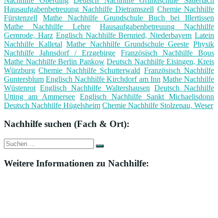
Nachhilfe Oberding
Deutsch Nachhilfe Grundschule Sauerlach
Hausaufgabenbetreuung Nachhilfe Dietramszell
Chemie Nachhilfe
Fürstenzell
Mathe Nachhilfe Grundschule Buch bei Illertissen
Mathe Nachhilfe Lehre
Hausaufgabenbetreuung Nachhilfe
Gernrode, Harz
Englisch Nachhilfe Bernried, Niederbayern
Latein
Nachhilfe Kalletal
Mathe Nachhilfe Grundschule Geeste
Physik
Nachhilfe Jahnsdorf / Erzgebirge
Französisch Nachhilfe Bous
Mathe Nachhilfe Berlin Pankow
Deutsch Nachhilfe Eisingen, Kreis
Würzburg
Chemie Nachhilfe Schutterwald
Französisch Nachhilfe
Guntersblum
Englisch Nachhilfe Kirchdorf am Inn
Mathe Nachhilfe
Wüstenrot
Englisch Nachhilfe Waltershausen
Deutsch Nachhilfe
Utting am Ammersee
Englisch Nachhilfe Sankt Michaelisdonn
Deutsch Nachhilfe Hügelsheim
Chemie Nachhilfe Stolzenau, Weser
Nachhilfe suchen (Fach & Ort):
Suche
Suchen
nach:
Weitere Informationen zu Nachhilfe: