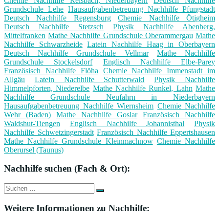
Chemie Nachhilfe Reisbach, Niederbayern
Deutsch Nachhilfe
Grundschule Lehe
Hausaufgabenbetreuung Nachhilfe Pfungstadt
Deutsch Nachhilfe Regensburg
Chemie Nachhilfe Ötigheim
Deutsch Nachhilfe Stetzsch
Physik Nachhilfe Abenberg,
Mittelfranken
Mathe Nachhilfe Grundschule Oberammergau
Mathe
Nachhilfe Schwarzheide
Latein Nachhilfe Haag in Oberbayern
Deutsch Nachhilfe Grundschule Vellmar
Mathe Nachhilfe
Grundschule Stockelsdorf
Englisch Nachhilfe Elbe-Parey
Französisch Nachhilfe Flöha
Chemie Nachhilfe Immenstadt im
Allgäu
Latein Nachhilfe Schutterwald
Physik Nachhilfe
Himmelpforten, Niederelbe
Mathe Nachhilfe Runkel, Lahn
Mathe
Nachhilfe Grundschule Neufahrn in Niederbayern
Hausaufgabenbetreuung Nachhilfe Wiernsheim
Chemie Nachhilfe
Wehr (Baden)
Mathe Nachhilfe Goslar
Französisch Nachhilfe
Waldshut-Tiengen
Englisch Nachhilfe Johannisthal
Physik
Nachhilfe Schwetzingerstadt
Französisch Nachhilfe Eppertshausen
Mathe Nachhilfe Grundschule Kleinmachnow
Chemie Nachhilfe
Oberursel (Taunus)
Nachhilfe suchen (Fach & Ort):
Suche
Suchen
nach:
Weitere Informationen zu Nachhilfe: