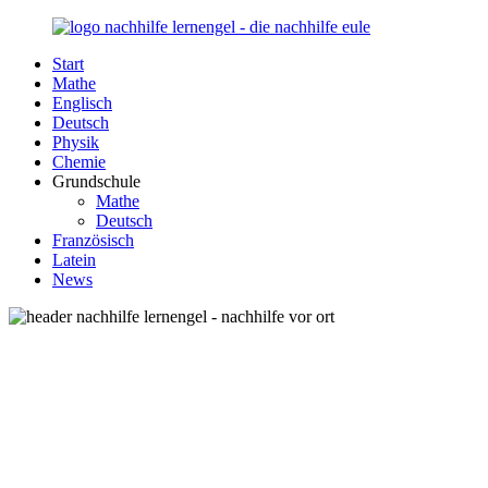
Zurück
zum
Start
Inhalt
Nachhilfe-
Unsere
Mathe
Lernengel.de
Nachhilfe-
Englisch
Eule
Deutsch
berät
Physik
Sie
Chemie
zum
Grundschule
Thema
Mathe
Nachhilfe
Deutsch
–
Französisch
Damit
Latein
Lernen
News
wieder
Spaß
macht!