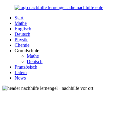
Zurück
zum
Start
Inhalt
Nachhilfe-
Unsere
Mathe
Lernengel.de
Nachhilfe-
Englisch
Eule
Deutsch
berät
Physik
Sie
Chemie
zum
Grundschule
Thema
Mathe
Nachhilfe
Deutsch
–
Französisch
Damit
Latein
Lernen
News
wieder
Spaß
macht!