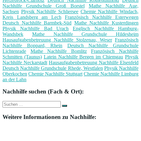
Herzebrock-Clarholz
Deutsch Nachhilfe Rothenditmold
Deutsch
Nachhilfe Grundschule Groß Borstel
Mathe Nachhilfe Aue,
Sachsen
Physik Nachhilfe Schliersee
Chemie Nachhilfe Windach,
Kreis Landsberg am Lech
Französisch Nachhilfe Esterwegen
Deutsch Nachhilfe Barmbek-Süd
Mathe Nachhilfe Kusterdingen
Physik Nachhilfe Bad Urach
Englisch Nachhilfe Hamburg-
Wandsbek
Mathe Nachhilfe Grundschule Hildesheim
Hausaufgabenbetreuung Nachhilfe Stolzenau, Weser
Französisch
Nachhilfe Boppard, Rhein
Deutsch Nachhilfe Grundschule
Lichtenrade
Mathe Nachhilfe Bomlitz
Französisch Nachhilfe
Schmitten (Taunus)
Latein Nachhilfe Bergen im Chiemgau
Physik
Nachhilfe Neckarstadt
Hausaufgabenbetreuung Nachhilfe Elsenfeld
Deutsch Nachhilfe Grundschule Rhede, Westfalen
Physik Nachhilfe
Oberkochen
Chemie Nachhilfe Stuttgart
Chemie Nachhilfe Limburg
an der Lahn
Nachhilfe suchen (Fach & Ort):
Suche
Suchen
nach:
Weitere Informationen zu Nachhilfe: