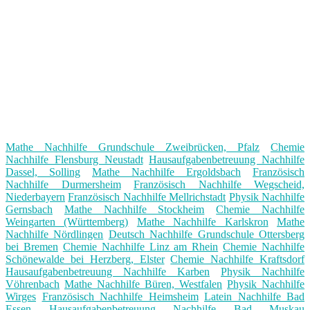
Mathe Nachhilfe Grundschule Zweibrücken, Pfalz
Chemie
Nachhilfe Flensburg Neustadt
Hausaufgabenbetreuung Nachhilfe
Dassel, Solling
Mathe Nachhilfe Ergoldsbach
Französisch
Nachhilfe Durmersheim
Französisch Nachhilfe Wegscheid,
Niederbayern
Französisch Nachhilfe Mellrichstadt
Physik Nachhilfe
Gernsbach
Mathe Nachhilfe Stockheim
Chemie Nachhilfe
Weingarten (Württemberg)
Mathe Nachhilfe Karlskron
Mathe
Nachhilfe Nördlingen
Deutsch Nachhilfe Grundschule Ottersberg
bei Bremen
Chemie Nachhilfe Linz am Rhein
Chemie Nachhilfe
Schönewalde bei Herzberg, Elster
Chemie Nachhilfe Kraftsdorf
Hausaufgabenbetreuung Nachhilfe Karben
Physik Nachhilfe
Vöhrenbach
Mathe Nachhilfe Büren, Westfalen
Physik Nachhilfe
Wirges
Französisch Nachhilfe Heimsheim
Latein Nachhilfe Bad
Essen
Hausaufgabenbetreuung Nachhilfe Bad Muskau