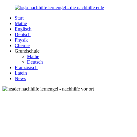
Zurück
zum
Start
Inhalt
Nachhilfe-
Unsere
Mathe
Lernengel.de
Nachhilfe-
Englisch
Eule
Deutsch
berät
Physik
Sie
Chemie
zum
Grundschule
Thema
Mathe
Nachhilfe
Deutsch
–
Französisch
Damit
Latein
Lernen
News
wieder
Spaß
macht!