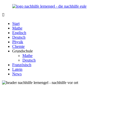
Zurück
zum
Inhalt
Nachhilfe-
Unsere
Lernengel.de
Nachhilfe-
Start
Eule
Mathe
berät
Englisch
Sie
Deutsch
zum
Physik
Thema
Chemie
Nachhilfe
Grundschule
–
Mathe
Damit
Deutsch
Lernen
Französisch
wieder
Latein
Spaß
News
macht!