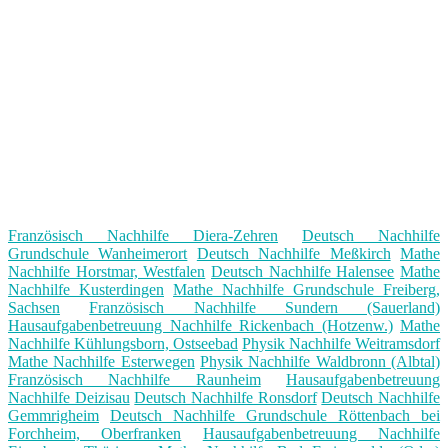
Französisch Nachhilfe Diera-Zehren
Deutsch Nachhilfe
Grundschule Wanheimerort
Deutsch Nachhilfe Meßkirch
Mathe
Nachhilfe Horstmar, Westfalen
Deutsch Nachhilfe Halensee
Mathe
Nachhilfe Kusterdingen
Mathe Nachhilfe Grundschule Freiberg,
Sachsen
Französisch Nachhilfe Sundern (Sauerland)
Hausaufgabenbetreuung Nachhilfe Rickenbach (Hotzenw.)
Mathe
Nachhilfe Kühlungsborn, Ostseebad
Physik Nachhilfe Weitramsdorf
Mathe Nachhilfe Esterwegen
Physik Nachhilfe Waldbronn (Albtal)
Französisch Nachhilfe Raunheim
Hausaufgabenbetreuung
Nachhilfe Deizisau
Deutsch Nachhilfe Ronsdorf
Deutsch Nachhilfe
Gemmrigheim
Deutsch Nachhilfe Grundschule Röttenbach bei
Forchheim, Oberfranken
Hausaufgabenbetreuung Nachhilfe